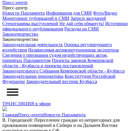
Пресс-центр
Пресс-центр
Новости Парламента
Информация для СМИ
Фото/Видео
Мониторинг публикаций в СМИ
Записи заседаний
Стенограммы выступлений
Не дай себя обмануть!
Источники
официального опубликования
Расходы на СМИ
Законотворчество
Законотворчество
Законодательная деятельность
Оценка регулирующего
воздействия
Независимая антикоррупционная экспертиза
Сведения о признании судом недействующих актов,
принятых Парламентом
Проекты законов Кемеровской
области - Кузбасса и проекты постановлений
Законодательного Собрания Кемеровской области - Кузбасса
Законодательные инициативы
Конституция Российской
Федерации
Законодательный вестник Кузбасса
ТРАНСЛЯЦИЯ в эфире
Главная
Пресс-центр
Новости Парламента
В. Городецкий: Переселение граждан из непригодных для
проживания помещений в Сибири и на Дальнем Востоке
находится на контроле в СФ