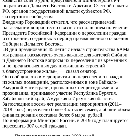
хозяйства Олег Рурин, представители Министерства РФ
по развитию Дальнего Востока и Арктики, Счетной палаты
РФ, органов государственной власти субъектов РФ,
экспертного сообщества.
Владимир Городецкий отметил, что рассматриваемый
на заседании вопрос тесно связан с исполнением поручения
Президента Российской Федерации о переселении граждан
из строений, созданных в период промышленного освоения
Сибири и Дальнего Востока.
«В дни празднования 45-летия с начала строительства БАМа
мы решили рассмотреть очень важные для жителей Сибири
и Дальнего Востока вопросы их переселения из временных
и не предназначенных для проживания строений
в благоустроенное жилье», — сказал сенатор.
Он сообщил, что в мероприятии по переселению граждан
из жилых помещений, расположенных в зоне Байкало-
Амурской магистрали, признанных непригодными для
проживания, принимают участие Республика Бурятия,
Забайкальский край, Амурская и Иркутская области.
За последние восемь лет реализации мероприятия (2011–
2018 годы) переселено более 3-х тысяч семей, а общий объем
финансирования составил более 6 млрд. рублей.
По информации Минстроя России, в 2019 году планируется
переселить 307 семей граждан.