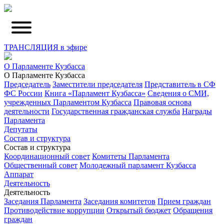
ТРАНСЛЯЦИЯ в эфире
О Парламенте Кузбасса
О Парламенте Кузбасса
Председатель
Заместители председателя
Представитель в СФ
ФС России
Книга «Парламент Кузбасса»
Сведения о СМИ,
учрежденных Парламентом Кузбасса
Правовая основа
деятельности
Государственная гражданская служба
Награды
Парламента
Депутаты
Состав и структура
Состав и структура
Координационный совет
Комитеты Парламента
Общественный совет
Молодежный парламент Кузбасса
Аппарат
Деятельность
Деятельность
Заседания Парламента
Заседания комитетов
Прием граждан
Противодействие коррупции
Открытый бюджет
Обращения
граждан