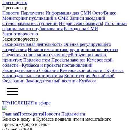
Пресс-центр
Пресс-центр
Новости Парламента
Информация для СМИ
Фото/Видео
Мониторинг публикаций в СМИ
Записи заседаний
Стенограммы выступлений
Не дай себя обмануть!
Источники
официального опубликования
Расходы на СМИ
Законотворчество
Законотворчество
Законодательная деятельность
Оценка регулирующего
воздействия
Независимая антикоррупционная экспертиза
Сведения о признании судом недействующих актов,
принятых Парламентом
Проекты законов Кемеровской
области - Кузбасса и проекты постановлений
Законодательного Собрания Кемеровской области - Кузбасса
Законодательные инициативы
Конституция Российской
Федерации
Законодательный вестник Кузбасса
ТРАНСЛЯЦИЯ в эфире
Главная
Пресс-центр
Новости Парламента
Близко к дому: в Кузбассе подвели итоги масштабного
проекта «Добро в село»
02 ноября 2018