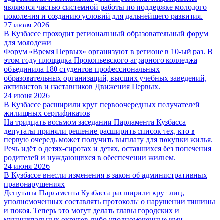
являются частью системной работы по поддержке молодого
поколения и созданию условий для дальнейшего развития.
27 июля 2026
В Кузбассе проходит региональный образовательный форум
для молодежи
Форум «Время Первых» организуют в регионе в 10-ый раз. В
этом году площадка Прокопьевского аграрного колледжа
объединила 180 студентов профессиональных
образовательных организаций, высших учебных заведений,
активистов и наставников Движения Первых.
24 июня 2026
В Кузбассе расширили круг первоочередных получателей
жилищных сертификатов
На тридцать восьмом заседании Парламента Кузбасса
депутаты приняли решение расширить список тех, кто в
первую очередь может получить выплату для покупки жилья.
Речь идёт о детях‑сиротах и детях, оставшихся без попечения
родителей и нуждающихся в обеспечении жильем.
24 июня 2026
В Кузбассе внесли изменения в закон об административных
правонарушениях
Депутаты Парламента Кузбасса расширили круг лиц,
уполномоченных составлять протоколы о нарушении тишины
и покоя. Теперь это могут делать главы городских и
муниципальных округов либо уполномоченные ими