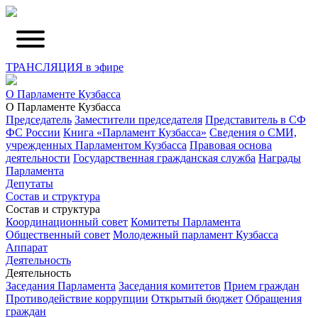
ТРАНСЛЯЦИЯ в эфире
О Парламенте Кузбасса
О Парламенте Кузбасса
Председатель
Заместители председателя
Представитель в СФ
ФС России
Книга «Парламент Кузбасса»
Сведения о СМИ,
учрежденных Парламентом Кузбасса
Правовая основа
деятельности
Государственная гражданская служба
Награды
Парламента
Депутаты
Состав и структура
Состав и структура
Координационный совет
Комитеты Парламента
Общественный совет
Молодежный парламент Кузбасса
Аппарат
Деятельность
Деятельность
Заседания Парламента
Заседания комитетов
Прием граждан
Противодействие коррупции
Открытый бюджет
Обращения
граждан