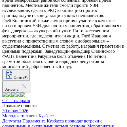
врачи Кемеровской районной больницы провели приём
пациентов. Местные жители смогли пройти УЗИ-
исследование, сделать ЭКГ, вакцинацию против
гриппа,получить консультации узких специалистов.
Глеб Колпинский также лично принял участие в качестве
врача и провел УЗИ-диагностику пациентов, обратившихся в
фельдшерско — акушерский пункт. На торжественном
мероприятии, где подвели итоги акции, Глеб Иванович
выступил с приветственным словом к добровольцам –
студентам-медикам. Отметил их работу, наградил грамотами и
ценными подарками. Заведующий-фельдшер Силинского
ФАПа Валентина Рябушева была отмечена Почетной
грамотой областного Совета народных депутатов за
многолетний добросовестный труд.
Фото (5)
Закрыть
Скачать архив
Похожие новости
30 июля 2026
Молодые таланты Кузбасса
Депутаты Парламента Кузбасса проводят встречи с
одаренными и активными детьми региона. Мероприятия