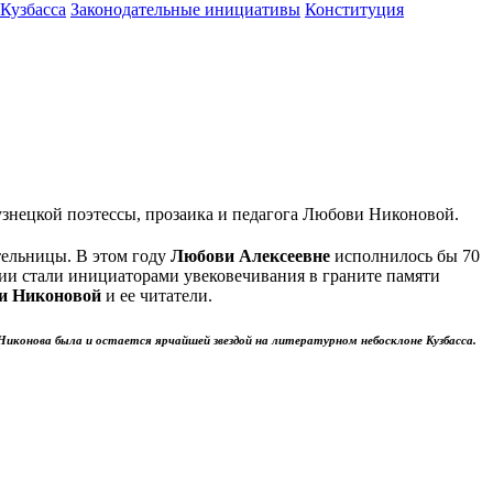
 Кузбасса
Законодательные инициативы
Конституция
знецкой поэтессы, прозаика и педагога Любови Никоновой.
тельницы. В этом году
Любови Алексеевне
исполнилось бы 70
сии стали инициаторами увековечивания в граните памяти
и Никоновой
и ее читатели.
Никонова
была и остается ярчайшей звездой на литературном небосклоне Кузбасса.