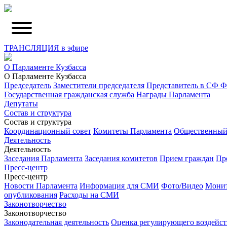
ТРАНСЛЯЦИЯ в эфире
О Парламенте Кузбасса
О Парламенте Кузбасса
Председатель
Заместители председателя
Представитель в СФ 
Государственная гражданская служба
Награды Парламента
Депутаты
Состав и структура
Состав и структура
Координационный совет
Комитеты Парламента
Общественный
Деятельность
Деятельность
Заседания Парламента
Заседания комитетов
Прием граждан
Пр
Пресс-центр
Пресс-центр
Новости Парламента
Информация для СМИ
Фото/Видео
Монит
опубликования
Расходы на СМИ
Законотворчество
Законотворчество
Законодательная деятельность
Оценка регулирующего воздейст