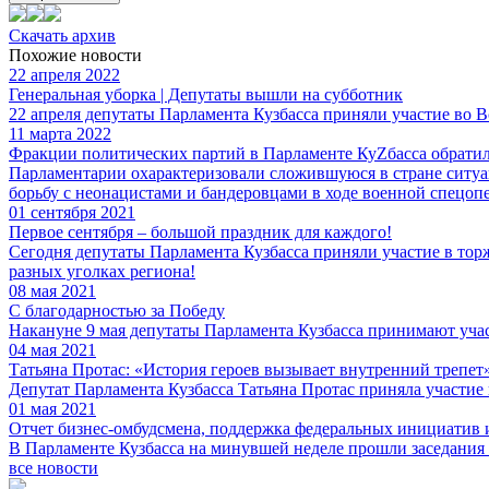
Скачать архив
Похожие новости
22 апреля 2022
Генеральная уборка | Депутаты вышли на субботник
22 апреля депутаты Парламента Кузбасса приняли участие во В
11 марта 2022
Фракции политических партий в Парламенте КуZбасса обратил
Парламентарии охарактеризовали сложившуюся в стране ситуац
борьбу с неонацистами и бандеровцами в ходе военной спецоп
01 сентября 2021
Первое сентября – большой праздник для каждого!
Сегодня депутаты Парламента Кузбасса приняли участие в тор
разных уголках региона!
08 мая 2021
С благодарностью за Победу
Накануне 9 мая депутаты Парламента Кузбасса принимают учас
04 мая 2021
Татьяна Протас: «История героев вызывает внутренний трепет
Депутат Парламента Кузбасса Татьяна Протас приняла участи
01 мая 2021
Отчет бизнес-омбудсмена, поддержка федеральных инициатив 
В Парламенте Кузбасса на минувшей неделе прошли заседания
все новости