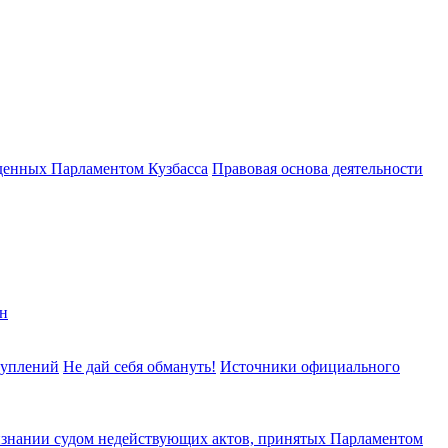
денных Парламентом Кузбасса
Правовая основа деятельности
н
туплений
Не дай себя обмануть!
Источники официального
изнании судом недействующих актов, принятых Парламентом