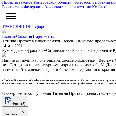
Проекты законов Кемеровской области - Кузбасса и проекты п
Российской Федерации
Законодательный вестник Кузбасса
ТРАНСЛЯЦИЯ в эфире
Главная
События Парламента
Татьяна Протас: в нашей памяти Любовь Никонова продолжает
14 мая 2021
Руководитель фракции «Справедливая Россия» в Парламенте К
Памятная табличка появилась на фасаде библиотеки «Веста» в 
лет. Сотрудники литературно-мемориального музея Ф. М. Дост
знаменитой землячки в год ее юбилея. На церемонии открытия
«
Любовь Алексеевна
обладала необыкновенным талантом. Ее слог, кажется, простой 
И в своих книгах, в своих стихах и в нашей памяти она продолжает жить», -
отмети
В завершение выступления
Татьяна Протас
прочла стихотвор
Фото (3)
Закрыть