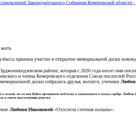
остановлений Законодательного Собрания Кемеровской области -
 жить
узбасса приняла участие в открытии мемориальной доски новоку
Орджоникидзевском районе, которая с 2020 года носит имя писа
оевского и члены Кемеровского отделения Союза писателей Рос
 мемориальной доски собрались друзья, коллеги, ученики
Любов
и легкий, но он как будто проникает под кожу и отзывается в самом сердце.
Любовь 
ла в своем выступлении депутат.
ение
Любови Никоновой
«Отоспела степная полынь».