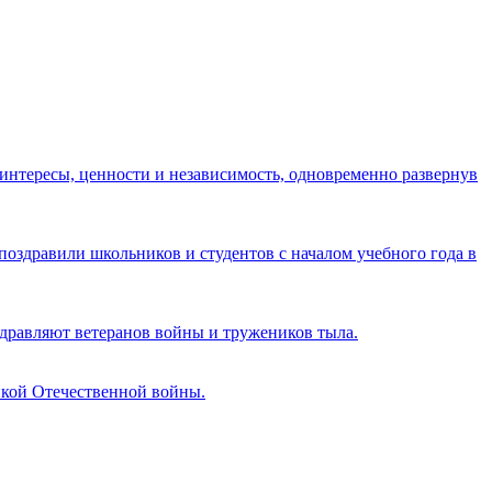
 интересы, ценности и независимость, одновременно развернув
оздравили школьников и студентов с началом учебного года в
здравляют ветеранов войны и тружеников тыла.
икой Отечественной войны.