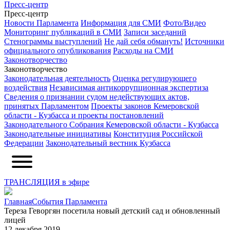
Пресс-центр
Пресс-центр
Новости Парламента
Информация для СМИ
Фото/Видео
Мониторинг публикаций в СМИ
Записи заседаний
Стенограммы выступлений
Не дай себя обмануть!
Источники
официального опубликования
Расходы на СМИ
Законотворчество
Законотворчество
Законодательная деятельность
Оценка регулирующего
воздействия
Независимая антикоррупционная экспертиза
Сведения о признании судом недействующих актов,
принятых Парламентом
Проекты законов Кемеровской
области - Кузбасса и проекты постановлений
Законодательного Собрания Кемеровской области - Кузбасса
Законодательные инициативы
Конституция Российской
Федерации
Законодательный вестник Кузбасса
ТРАНСЛЯЦИЯ в эфире
Главная
События Парламента
Тереза Геворгян посетила новый детский сад и обновленный
лицей
12 декабря 2019