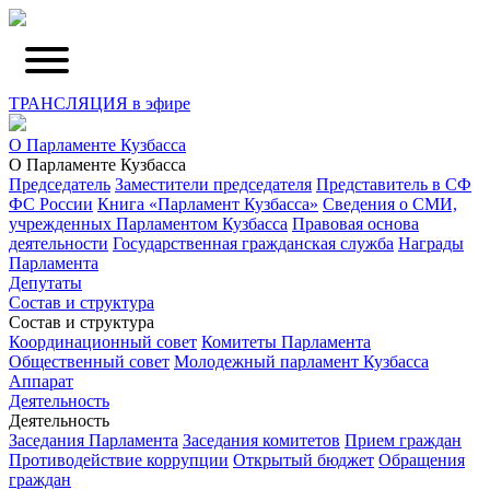
ТРАНСЛЯЦИЯ в эфире
О Парламенте Кузбасса
О Парламенте Кузбасса
Председатель
Заместители председателя
Представитель в СФ
ФС России
Книга «Парламент Кузбасса»
Сведения о СМИ,
учрежденных Парламентом Кузбасса
Правовая основа
деятельности
Государственная гражданская служба
Награды
Парламента
Депутаты
Состав и структура
Состав и структура
Координационный совет
Комитеты Парламента
Общественный совет
Молодежный парламент Кузбасса
Аппарат
Деятельность
Деятельность
Заседания Парламента
Заседания комитетов
Прием граждан
Противодействие коррупции
Открытый бюджет
Обращения
граждан