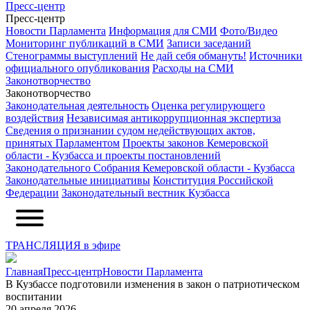
Пресс-центр
Пресс-центр
Новости Парламента
Информация для СМИ
Фото/Видео
Мониторинг публикаций в СМИ
Записи заседаний
Стенограммы выступлений
Не дай себя обмануть!
Источники
официального опубликования
Расходы на СМИ
Законотворчество
Законотворчество
Законодательная деятельность
Оценка регулирующего
воздействия
Независимая антикоррупционная экспертиза
Сведения о признании судом недействующих актов,
принятых Парламентом
Проекты законов Кемеровской
области - Кузбасса и проекты постановлений
Законодательного Собрания Кемеровской области - Кузбасса
Законодательные инициативы
Конституция Российской
Федерации
Законодательный вестник Кузбасса
ТРАНСЛЯЦИЯ в эфире
Главная
Пресс-центр
Новости Парламента
В Кузбассе подготовили изменения в закон о патриотическом
воспитании
20 апреля 2026