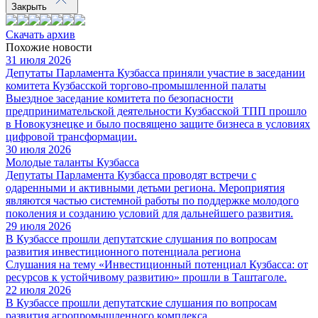
Закрыть
Скачать архив
Похожие новости
31 июля 2026
Депутаты Парламента Кузбасса приняли участие в заседании
комитета Кузбасской торгово-промышленной палаты
Выездное заседание комитета по безопасности
предпринимательской деятельности Кузбасской ТПП прошло
в Новокузнецке и было посвящено защите бизнеса в условиях
цифровой трансформации.
30 июля 2026
Молодые таланты Кузбасса
Депутаты Парламента Кузбасса проводят встречи с
одаренными и активными детьми региона. Мероприятия
являются частью системной работы по поддержке молодого
поколения и созданию условий для дальнейшего развития.
29 июля 2026
В Кузбассе прошли депутатские слушания по вопросам
развития инвестиционного потенциала региона
Слушания на тему «Инвестиционный потенциал Кузбасса: от
ресурсов к устойчивому развитию» прошли в Таштаголе.
22 июля 2026
В Кузбассе прошли депутатские слушания по вопросам
развития агропромышленного комплекса