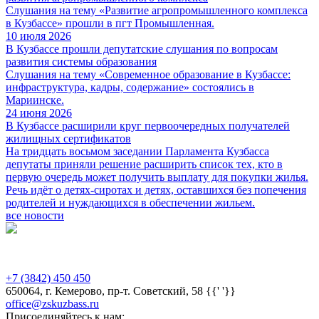
Слушания на тему «Развитие агропромышленного комплекса
в Кузбассе» прошли в пгт Промышленная.
10 июля 2026
В Кузбассе прошли депутатские слушания по вопросам
развития системы образования
Слушания на тему «Современное образование в Кузбассе:
инфраструктура, кадры, содержание» состоялись в
Мариинске.
24 июня 2026
В Кузбассе расширили круг первоочередных получателей
жилищных сертификатов
На тридцать восьмом заседании Парламента Кузбасса
депутаты приняли решение расширить список тех, кто в
первую очередь может получить выплату для покупки жилья.
Речь идёт о детях‑сиротах и детях, оставшихся без попечения
родителей и нуждающихся в обеспечении жильем.
все новости
Предыдущая версия сайта
+7 (3842) 450 450
650064, г. Кемерово, пр-т. Советский, 58 {{' '}}
office@zskuzbass.ru
Присоединяйтесь к нам: