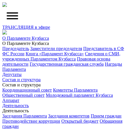
ТРАНСЛЯЦИЯ в эфире
О Парламенте Кузбасса
О Парламенте Кузбасса
Председатель
Заместители председателя
Представитель в СФ
ФС России
Книга «Парламент Кузбасса»
Сведения о СМИ,
учрежденных Парламентом Кузбасса
Правовая основа
деятельности
Государственная гражданская служба
Награды
Парламента
Депутаты
Состав и структура
Состав и структура
Координационный совет
Комитеты Парламента
Общественный совет
Молодежный парламент Кузбасса
Аппарат
Деятельность
Деятельность
Заседания Парламента
Заседания комитетов
Прием граждан
Противодействие коррупции
Открытый бюджет
Обращения
граждан