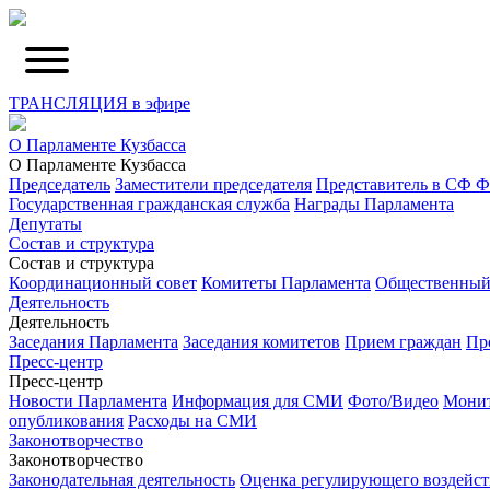
ТРАНСЛЯЦИЯ в эфире
О Парламенте Кузбасса
О Парламенте Кузбасса
Председатель
Заместители председателя
Представитель в СФ 
Государственная гражданская служба
Награды Парламента
Депутаты
Состав и структура
Состав и структура
Координационный совет
Комитеты Парламента
Общественный
Деятельность
Деятельность
Заседания Парламента
Заседания комитетов
Прием граждан
Пр
Пресс-центр
Пресс-центр
Новости Парламента
Информация для СМИ
Фото/Видео
Монит
опубликования
Расходы на СМИ
Законотворчество
Законотворчество
Законодательная деятельность
Оценка регулирующего воздейст