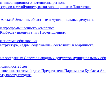
ия инвестиционного потенциала региона
есурсов к устойчивому развитию» прошли в Таштаголе.
а Алексей Зеленин, областные и муниципальные депутаты.
ия агропромышленного комплекса
 Кузбассе» прошли в пгт Промышленная.
я системы образования
аструктура, кадры, содержание» состоялись в Мариинске.
ь в заседаниях Советов народных депутатов муниципальных обр
полнилось 25 лет!
вященное значимой дате. Председатель Парламента Кузбасса Алек
эту работу сегодня.