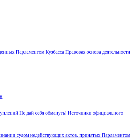
денных Парламентом Кузбасса
Правовая основа деятельности
н
туплений
Не дай себя обмануть!
Источники официального
изнании судом недействующих актов, принятых Парламентом