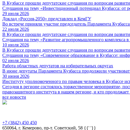
В Кузбассе прошли депутатские слушания по вопросам развит
Слушания на тему «Инвестиционный потенциал Кузбасса: от р
29 июля 2026
Доклад «Россия-2050» представлен в КемГУ
Во встрече приняли участие председатель Парламента Кузбасс
22 июля 2026
В Кузбассе прошли депутатские слушания по вопросам развит
Слушания на тему «Развитие агропромышленного комплекса в
10 июля 2026
В Кузбассе прошли депутатские слушания по вопросам развити
Слушания на тему «Современное образование в Кузбассе: инфр
02 июля 2026
Работа областных депутатов на избирательных округах
В июне депутаты Парламента Кузбасса продолжили участвоват
30 июня 2026
Институту уполномоченного по правам человека в Кузбассе ис
Сегодня в регионе состоялось торжественное мероприятие, пос
правозащитного института в нашем регионе, и кто продолжает 
все новости
Предыдущая версия сайта
+7 (3842) 450 450
650064, г. Кемерово, пр-т. Советский, 58 {{' '}}