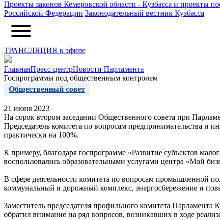
Проекты законов Кемеровской области - Кузбасса и проекты п
Российской Федерации
Законодательный вестник Кузбасса
ТРАНСЛЯЦИЯ в эфире
Главная
Пресс-центр
Новости Парламента
Госпрограммы под общественным контролем
Общественный совет
21 июня 2023
На сорок втором заседании Общественного совета при Парламе
Председатель комитета по вопросам предпринимательства и и
практически на 100%.
К примеру, благодаря госпрограмме «Развитие субъектов малог
воспользовались образовательными услугами центра «Мой бизне
В сфере деятельности комитета по вопросам промышленной п
коммунальный и дорожный комплекс, энергосбережение и повы
Заместитель председателя профильного комитета Парламента К
обратил внимание на ряд вопросов, возникавших в ходе реал