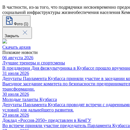
В частности, из-за того, что подрядчики несвоевременно пре
социальной инфраструктуры жизнеобеспечения населения Кемеро
Фото (1)
Закрыть
Скачать архив
Похожие новости
06 августа 2026
Лучшие тренеры и спортсмены
В преддверии Дня физкультурника в Кузбассе прошло вручение 
31 июля 2026
Депутаты Парламента Кузбасса приняли участие в заседании 
Выездное заседание комитета по безопасности предпринимате
трансформации.
30 июля 2026
Молодые таланты Кузбасса
Депутаты Парламента Кузбасса проводят встречи с одаренным
условий для дальнейшего развития.
29 июля 2026
Доклад «Россия-2050» представлен в КемГУ
Во встрече приняли участие председатель Парламента Кузбасс