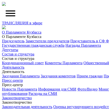
ТРАНСЛЯЦИЯ в эфире
О Парламенте Кузбасса
О Парламенте Кузбасса
Председатель
Заместители председателя
Представитель в СФ 
Государственная гражданская служба
Награды Парламента
Депутаты
Состав и структура
Состав и структура
Координационный совет
Комитеты Парламента
Общественный
Деятельность
Деятельность
Заседания Парламента
Заседания комитетов
Прием граждан
Пр
Пресс-центр
Пресс-центр
Новости Парламента
Информация для СМИ
Фото/Видео
Монит
опубликования
Расходы на СМИ
Законотворчество
Законотворчество
Законодательная деятельность
Оценка регулирующего воздейст