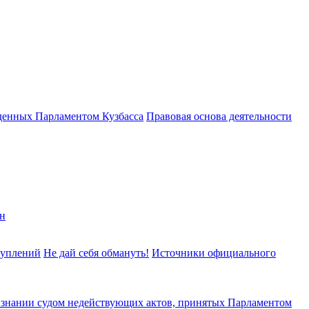
денных Парламентом Кузбасса
Правовая основа деятельности
н
туплений
Не дай себя обмануть!
Источники официального
изнании судом недействующих актов, принятых Парламентом