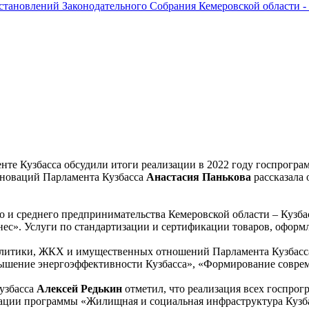
остановлений Законодательного Собрания Кемеровской области -
нте Кузбасса обсудили итоги реализации в 2022 году госпрогра
нноваций Парламента Кузбасса
Анастасия Панькова
рассказала 
о и среднего предпринимательства Кемеровской области – Кузба
с». Услуги по стандартизации и сертификации товаров, оформле
олитики, ЖКХ и имущественных отношений Парламента Кузбасса
шение энергоэффективности Кузбасса», «Формирование совреме
узбасса
Алексей Редькин
отметил, что реализация всех госпро
изации программы «Жилищная и социальная инфраструктура Кузб