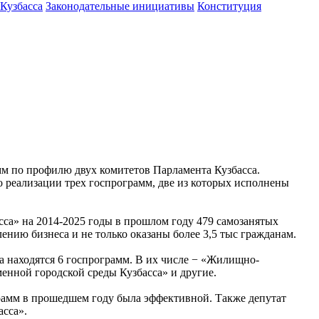
 Кузбасса
Законодательные инициативы
Конституция
мм по профилю двух комитетов Парламента Кузбасса.
о реализации трех госпрограмм, две из которых исполнены
сса» на 2014-2025 годы в прошлом году 479 самозанятых
нию бизнеса и не только оказаны более 3,5 тыс гражданам.
 находятся 6 госпрограмм. В их числе − «Жилищно-
нной городской среды Кузбасса» и другие.
грамм в прошедшем году была эффективной. Также депутат
асса».