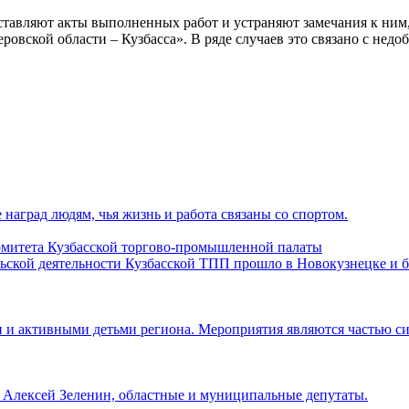
доставляют акты выполненных работ и устраняют замечания к ни
вской области – Кузбасса». В ряде случаев это связано с недо
наград людям, чья жизнь и работа связаны со спортом.
комитета Кузбасской торгово-промышленной палаты
льской деятельности Кузбасской ТПП прошло в Новокузнецке и 
и и активными детьми региона. Мероприятия являются частью с
а Алексей Зеленин, областные и муниципальные депутаты.