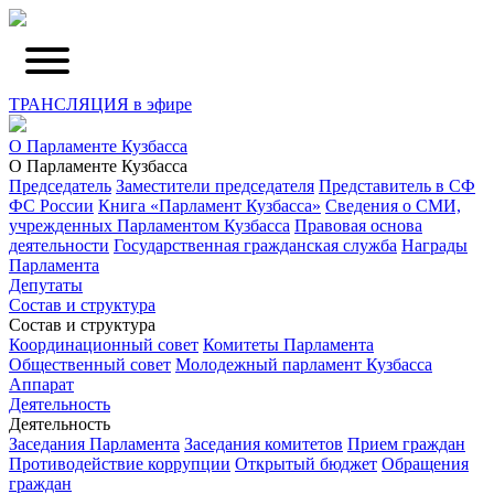
ТРАНСЛЯЦИЯ в эфире
О Парламенте Кузбасса
О Парламенте Кузбасса
Председатель
Заместители председателя
Представитель в СФ
ФС России
Книга «Парламент Кузбасса»
Сведения о СМИ,
учрежденных Парламентом Кузбасса
Правовая основа
деятельности
Государственная гражданская служба
Награды
Парламента
Депутаты
Состав и структура
Состав и структура
Координационный совет
Комитеты Парламента
Общественный совет
Молодежный парламент Кузбасса
Аппарат
Деятельность
Деятельность
Заседания Парламента
Заседания комитетов
Прием граждан
Противодействие коррупции
Открытый бюджет
Обращения
граждан