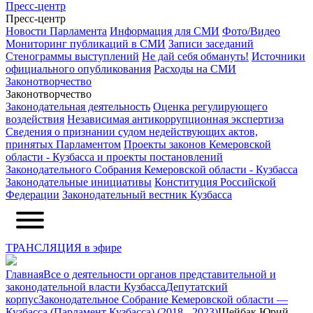
Пресс-центр
Пресс-центр
Новости Парламента
Информация для СМИ
Фото/Видео
Мониторинг публикаций в СМИ
Записи заседаний
Стенограммы выступлений
Не дай себя обмануть!
Источники
официального опубликования
Расходы на СМИ
Законотворчество
Законотворчество
Законодательная деятельность
Оценка регулирующего
воздействия
Независимая антикоррупционная экспертиза
Сведения о признании судом недействующих актов,
принятых Парламентом
Проекты законов Кемеровской
области - Кузбасса и проекты постановлений
Законодательного Собрания Кемеровской области - Кузбасса
Законодательные инициативы
Конституция Российской
Федерации
Законодательный вестник Кузбасса
ТРАНСЛЯЦИЯ в эфире
Главная
Все о деятельности органов представительной и
законодательной власти Кузбасса
Депутатский
корпус
Законодательное Собрание Кемеровской области —
Кузбасса (Парламент Кузбасса) (2018 - 2023)
Шейбак Юрий