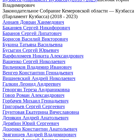
Владимирович
Законодательное Собрание Кемеровской области — Кузбасса
(Парламент Кузбасса) (2018 - 2023)
Аннаев Довран Ханмедович
Баканяев Сергей Никифорович
Баранов Сергей Липатович
Борисов Василий Викторович
Букина Татьяна Васильевна
Бусыгин Сергей Юрьевич
Варфоломеев Никита Александрович
Ващенко Сергей Николаевич
Вильчиков Владимир Иванович
Венгер Константин Геннадьевич
Вишневский Андрей Николаевич
Галкин Леонид Андреевич
Геворгян Тереза Андраниковна
Говор Роман Александрович
Горбачев Михаил Геннадьевич
Григорьев Сергей Сергеевич
Грунтовая Екатерина Вячеславовна
Денякин Андрей Анатольевич
Дерябин Юрий Сергеевич
Доценко Константин Анатольевич
Звягинцев Андрей Владимирович