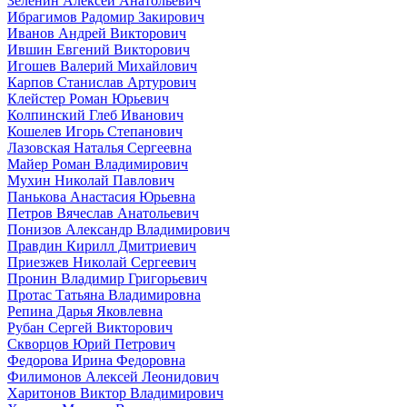
Зеленин Алексей Анатольевич
Ибрагимов Радомир Закирович
Иванов Андрей Викторович
Ившин Евгений Викторович
Игошев Валерий Михайлович
Карпов Станислав Артурович
Клейстер Роман Юрьевич
Колпинский Глеб Иванович
Кошелев Игорь Степанович
Лазовская Наталья Сергеевна
Майер Роман Владимирович
Мухин Николай Павлович
Панькова Анастасия Юрьевна
Петров Вячеслав Анатольевич
Понизов Александр Владимирович
Правдин Кирилл Дмитриевич
Приезжев Николай Сергеевич
Пронин Владимир Григорьевич
Протас Татьяна Владимировна
Репина Дарья Яковлевна
Рубан Сергей Викторович
Скворцов Юрий Петрович
Федорова Ирина Федоровна
Филимонов Алексей Леонидович
Харитонов Виктор Владимирович