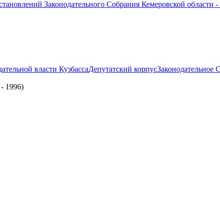
остановлений Законодательного Собрания Кемеровской области -
дательной власти Кузбасса
Депутатский корпус
Законодательное С
- 1996)