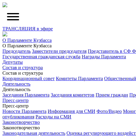
ТРАНСЛЯЦИЯ в эфире
О Парламенте Кузбасса
О Парламенте Кузбасса
Председатель
Заместители председателя
Представитель в СФ 
Государственная гражданская служба
Награды Парламента
Депутаты
Состав и структура
Состав и структура
Координационный совет
Комитеты Парламента
Общественный
Деятельность
Деятельность
Заседания Парламента
Заседания комитетов
Прием граждан
Пр
Пресс-центр
Пресс-центр
Новости Парламента
Информация для СМИ
Фото/Видео
Монит
опубликования
Расходы на СМИ
Законотворчество
Законотворчество
Законодательная деятельность
Оценка регулирующего воздейст