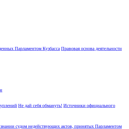
денных Парламентом Кузбасса
Правовая основа деятельности
н
туплений
Не дай себя обмануть!
Источники официального
изнании судом недействующих актов, принятых Парламентом