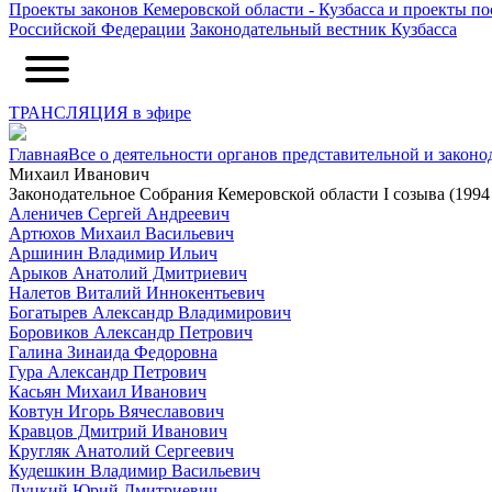
Проекты законов Кемеровской области - Кузбасса и проекты п
Российской Федерации
Законодательный вестник Кузбасса
ТРАНСЛЯЦИЯ в эфире
Главная
Все о деятельности органов представительной и законо
Михаил Иванович
Законодательное Собрания Кемеровской области I созыва (1994 
Аленичев Сергей Андреевич
Артюхов Михаил Васильевич
Аршинин Владимир Ильич
Арыков Анатолий Дмитриевич
Налетов Виталий Иннокентьевич
Богатырев Александр Владимирович
Боровиков Александр Петрович
Галина Зинаида Федоровна
Гура Александр Петрович
Касьян Михаил Иванович
Ковтун Игорь Вячеславович
Кравцов Дмитрий Иванович
Кругляк Анатолий Сергеевич
Кудешкин Владимир Васильевич
Луцкий Юрий Дмитриевич