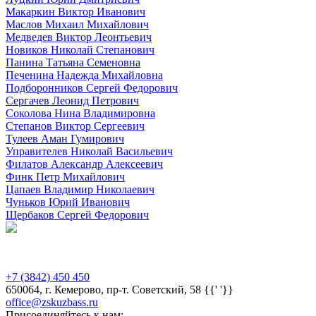
Макаркин Виктор Иванович
Маслов Михаил Михайлович
Медведев Виктор Леонтьевич
Новиков Николай Степанович
Панина Татьяна Семеновна
Печенина Надежда Михайловна
Подборонников Сергей Федорович
Сергачев Леонид Петрович
Соколова Нина Владимировна
Степанов Виктор Сергеевич
Тулеев Аман Гумирович
Управителев Николай Васильевич
Филатов Александр Алексеевич
Финк Петр Михайлович
Цапаев Владимир Николаевич
Чуньков Юрий Иванович
Щербаков Сергей Федорович
Предыдущая версия сайта
+7 (3842) 450 450
650064, г. Кемерово, пр-т. Советский, 58 {{' '}}
office@zskuzbass.ru
Присоединяйтесь к нам: