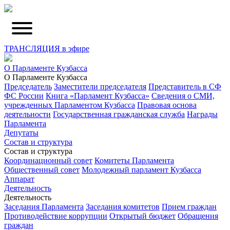
ТРАНСЛЯЦИЯ в эфире
О Парламенте Кузбасса
О Парламенте Кузбасса
Председатель
Заместители председателя
Представитель в СФ
ФС России
Книга «Парламент Кузбасса»
Сведения о СМИ,
учрежденных Парламентом Кузбасса
Правовая основа
деятельности
Государственная гражданская служба
Награды
Парламента
Депутаты
Состав и структура
Состав и структура
Координационный совет
Комитеты Парламента
Общественный совет
Молодежный парламент Кузбасса
Аппарат
Деятельность
Деятельность
Заседания Парламента
Заседания комитетов
Прием граждан
Противодействие коррупции
Открытый бюджет
Обращения
граждан