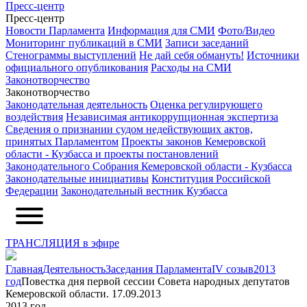
Пресс-центр
Пресс-центр
Новости Парламента
Информация для СМИ
Фото/Видео
Мониторинг публикаций в СМИ
Записи заседаний
Стенограммы выступлений
Не дай себя обмануть!
Источники
официального опубликования
Расходы на СМИ
Законотворчество
Законотворчество
Законодательная деятельность
Оценка регулирующего
воздействия
Независимая антикоррупционная экспертиза
Сведения о признании судом недействующих актов,
принятых Парламентом
Проекты законов Кемеровской
области - Кузбасса и проекты постановлений
Законодательного Собрания Кемеровской области - Кузбасса
Законодательные инициативы
Конституция Российской
Федерации
Законодательный вестник Кузбасса
ТРАНСЛЯЦИЯ в эфире
Главная
Деятельность
Заседания Парламента
IV созыв
2013
год
Повестка дня первой сессии Совета народных депутатов
Кемеровской области. 17.09.2013
2013 год