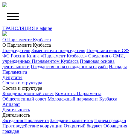
ТРАНСЛЯЦИЯ в эфире
О Парламенте Кузбасса
О Парламенте Кузбасса
Председатель
Заместители председателя
Представитель в СФ
ФС России
Книга «Парламент Кузбасса»
Сведения о СМИ,
учрежденных Парламентом Кузбасса
Правовая основа
деятельности
Государственная гражданская служба
Награды
Парламента
Депутаты
Состав и структура
Состав и структура
Координационный совет
Комитеты Парламента
Общественный совет
Молодежный парламент Кузбасса
Аппарат
Деятельность
Деятельность
Заседания Парламента
Заседания комитетов
Прием граждан
Противодействие коррупции
Открытый бюджет
Обращения
граждан