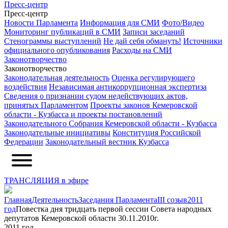
Пресс-центр
Пресс-центр
Новости Парламента
Информация для СМИ
Фото/Видео
Мониторинг публикаций в СМИ
Записи заседаний
Стенограммы выступлений
Не дай себя обмануть!
Источники
официального опубликования
Расходы на СМИ
Законотворчество
Законотворчество
Законодательная деятельность
Оценка регулирующего
воздействия
Независимая антикоррупционная экспертиза
Сведения о признании судом недействующих актов,
принятых Парламентом
Проекты законов Кемеровской
области - Кузбасса и проекты постановлений
Законодательного Собрания Кемеровской области - Кузбасса
Законодательные инициативы
Конституция Российской
Федерации
Законодательный вестник Кузбасса
ТРАНСЛЯЦИЯ в эфире
Главная
Деятельность
Заседания Парламента
III созыв
2011
год
Повестка дня тридцать первой сессии Совета народных
депутатов Кемеровской области 30.11.2010г.
2011 год