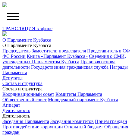
ТРАНСЛЯЦИЯ в эфире
О Парламенте Кузбасса
О Парламенте Кузбасса
Председатель
Заместители председателя
Представитель в СФ
ФС России
Книга «Парламент Кузбасса»
Сведения о СМИ,
учрежденных Парламентом Кузбасса
Правовая основа
деятельности
Государственная гражданская служба
Награды
Парламента
Депутаты
Состав и структура
Состав и структура
Координационный совет
Комитеты Парламента
Общественный совет
Молодежный парламент Кузбасса
Аппарат
Деятельность
Деятельность
Заседания Парламента
Заседания комитетов
Прием граждан
Противодействие коррупции
Открытый бюджет
Обращения
граждан