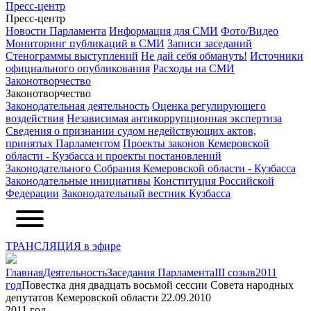
Пресс-центр
Пресс-центр
Новости Парламента
Информация для СМИ
Фото/Видео
Мониторинг публикаций в СМИ
Записи заседаний
Стенограммы выступлений
Не дай себя обмануть!
Источники
официального опубликования
Расходы на СМИ
Законотворчество
Законотворчество
Законодательная деятельность
Оценка регулирующего
воздействия
Независимая антикоррупционная экспертиза
Сведения о признании судом недействующих актов,
принятых Парламентом
Проекты законов Кемеровской
области - Кузбасса и проекты постановлений
Законодательного Собрания Кемеровской области - Кузбасса
Законодательные инициативы
Конституция Российской
Федерации
Законодательный вестник Кузбасса
ТРАНСЛЯЦИЯ в эфире
Главная
Деятельность
Заседания Парламента
III созыв
2011
год
Повестка дня двадцать восьмой сессии Совета народных
депутатов Кемеровской области 22.09.2010
2011 год