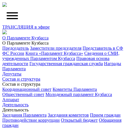
ТРАНСЛЯЦИЯ в эфире
О Парламенте Кузбасса
О Парламенте Кузбасса
Председатель
Заместители председателя
Представитель в СФ
ФС России
Книга «Парламент Кузбасса»
Сведения о СМИ,
учрежденных Парламентом Кузбасса
Правовая основа
деятельности
Государственная гражданская служба
Награды
Парламента
Депутаты
Состав и структура
Состав и структура
Координационный совет
Комитеты Парламента
Общественный совет
Молодежный парламент Кузбасса
Аппарат
Деятельность
Деятельность
Заседания Парламента
Заседания комитетов
Прием граждан
Противодействие коррупции
Открытый бюджет
Обращения
граждан