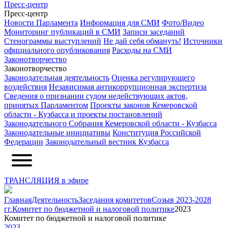
Пресс-центр
Пресс-центр
Новости Парламента
Информация для СМИ
Фото/Видео
Мониторинг публикаций в СМИ
Записи заседаний
Стенограммы выступлений
Не дай себя обмануть!
Источники
официального опубликования
Расходы на СМИ
Законотворчество
Законотворчество
Законодательная деятельность
Оценка регулирующего
воздействия
Независимая антикоррупционная экспертиза
Сведения о признании судом недействующих актов,
принятых Парламентом
Проекты законов Кемеровской
области - Кузбасса и проекты постановлений
Законодательного Собрания Кемеровской области - Кузбасса
Законодательные инициативы
Конституция Российской
Федерации
Законодательный вестник Кузбасса
ТРАНСЛЯЦИЯ в эфире
Главная
Деятельность
Заседания комитетов
Созыв 2023-2028
гг.
Комитет по бюджетной и налоговой политике
2023
Комитет по бюджетной и налоговой политике
2023