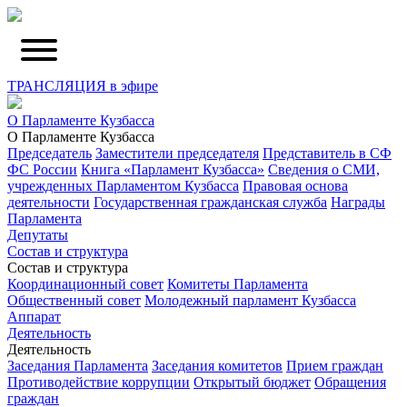
ТРАНСЛЯЦИЯ в эфире
О Парламенте Кузбасса
О Парламенте Кузбасса
Председатель
Заместители председателя
Представитель в СФ
ФС России
Книга «Парламент Кузбасса»
Сведения о СМИ,
учрежденных Парламентом Кузбасса
Правовая основа
деятельности
Государственная гражданская служба
Награды
Парламента
Депутаты
Состав и структура
Состав и структура
Координационный совет
Комитеты Парламента
Общественный совет
Молодежный парламент Кузбасса
Аппарат
Деятельность
Деятельность
Заседания Парламента
Заседания комитетов
Прием граждан
Противодействие коррупции
Открытый бюджет
Обращения
граждан