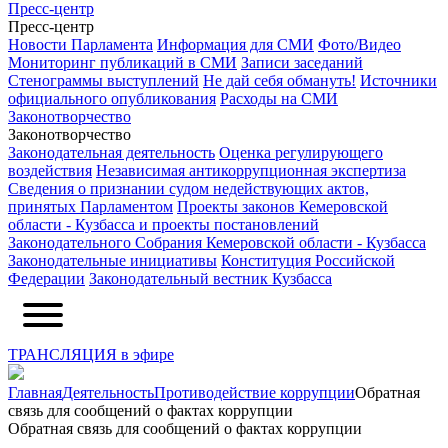
Пресс-центр
Пресс-центр
Новости Парламента
Информация для СМИ
Фото/Видео
Мониторинг публикаций в СМИ
Записи заседаний
Стенограммы выступлений
Не дай себя обмануть!
Источники
официального опубликования
Расходы на СМИ
Законотворчество
Законотворчество
Законодательная деятельность
Оценка регулирующего
воздействия
Независимая антикоррупционная экспертиза
Сведения о признании судом недействующих актов,
принятых Парламентом
Проекты законов Кемеровской
области - Кузбасса и проекты постановлений
Законодательного Собрания Кемеровской области - Кузбасса
Законодательные инициативы
Конституция Российской
Федерации
Законодательный вестник Кузбасса
ТРАНСЛЯЦИЯ в эфире
Главная
Деятельность
Противодействие коррупции
Обратная
связь для сообщений о фактах коррупции
Обратная связь для сообщений о фактах коррупции